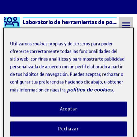
Logo Ágora
Laboratorio de herramientas de portafolios aula 2
Saltar al contenido
Utilizamos
cookies
propias y de terceros para poder
ofrecerte correctamente todas las funcionalidades del
sitio web, con fines analíticos y para mostrarte publicidad
Semestre 20212 - Aula 2
Uncategorized
personalizada de acuerdo con un perfil elaborado a partir
Uncategorized
de tus hábitos de navegación. Puedes aceptar, rechazar o
configurar tus preferencias haciendo clic abajo, u obtener
más información en nuestra
política de cookies.
¡Bienvenidos y bienvenidas!
Publicado por
Publicado por
Quelic Berga Carreras
Visibilidad:
Fecha de publicación
9 septiembre, 2021 2:49 pm
Pública
-
8 Sep 2021
Aceptar
Rechazar